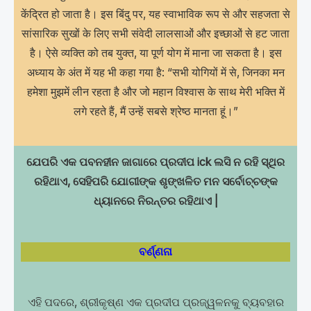
केंद्रित हो जाता है। इस बिंदु पर, यह स्वाभाविक रूप से और सहजता से
सांसारिक सुखों के लिए सभी संवेदी लालसाओं और इच्छाओं से हट जाता
है। ऐसे व्यक्ति को तब युक्त, या पूर्ण योग में माना जा सकता है। इस
अध्याय के अंत में यह भी कहा गया है: “सभी योगियों में से, जिनका मन
हमेशा मुझमें लीन रहता है और जो महान विश्वास के साथ मेरी भक्ति में
लगे रहते हैं, मैं उन्हें सबसे श्रेष्ठ मानता हूं।”
ଯେପରି ଏକ ପବନହୀନ ଜାଗାରେ ପ୍ରଦୀପ ick ଲସି ନ ରହି ସ୍ଥିର
ରହିଥାଏ, ସେହିପରି ଯୋଗୀଙ୍କ ଶୃଙ୍ଖଳିତ ମନ ସର୍ବୋଚ୍ଚଙ୍କ
ଧ୍ୟାନରେ ନିରନ୍ତର ରହିଥାଏ |
ବର୍ଣ୍ଣନା
ଏହି ପଦରେ, ଶ୍ରୀକୃଷ୍ଣ ଏକ ପ୍ରଦୀପ ପ୍ରଜ୍ୱଳନକୁ ବ୍ୟବହାର