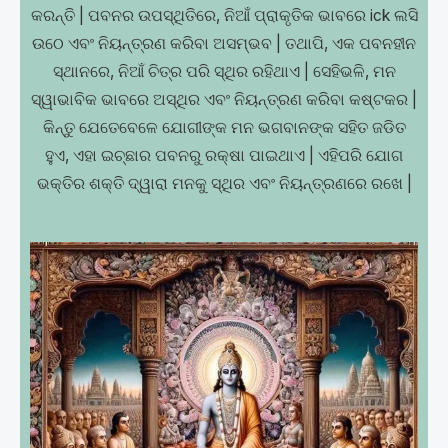
କରନ୍ତି | ପବନର ଉପସ୍ଥିତିରେ, ନିଆଁ ପ୍ରାକୃତିକ ଭାବରେ ick ଲସି
ଉଠେ ଏବଂ ନିୟନ୍ତ୍ରଣ କରିବା ଅସମ୍ଭବ | ତଥାପି, ଏକ ପବନହୀନ
ସ୍ଥାନରେ, ନିଆଁ ଚିତ୍ର ପରି ସ୍ଥିର ରହିଥାଏ | ସେହିଭଳି, ମନ
ସ୍ୱାଭାବିକ ଭାବରେ ଅସ୍ଥିର ଏବଂ ନିୟନ୍ତ୍ରଣ କରିବା କଷ୍ଟକର |
କିନ୍ତୁ ଯେତେବେଳେ ଯୋଗୀଙ୍କ ମନ ଭଗବାନଙ୍କ ସହିତ ଜଡିତ
ହୁଏ, ଏହା ଇଚ୍ଛାର ପବନରୁ ରକ୍ଷା ପାଇଥାଏ | ଏହିପରି ଯୋଗ
ଭକ୍ତିର ଶକ୍ତି ଦ୍ୱାରା ମନକୁ ସ୍ଥିର ଏବଂ ନିୟନ୍ତ୍ରଣରେ ରଖେ |