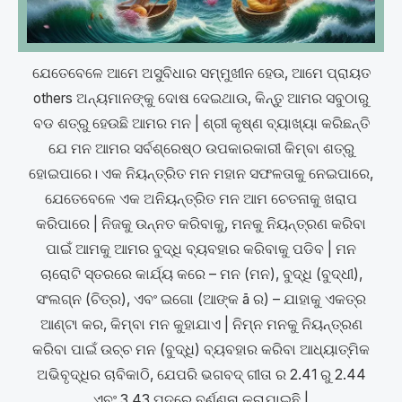
ଯେତେବେଳେ ଆମେ ଅସୁବିଧାର ସମ୍ମୁଖୀନ ହେଉ, ଆମେ ପ୍ରାୟତ
others ଅନ୍ୟମାନଙ୍କୁ ଦୋଷ ଦେଇଥାଉ, କିନ୍ତୁ ଆମର ସବୁଠାରୁ
ବଡ ଶତ୍ରୁ ହେଉଛି ଆମର ମନ | ଶ୍ରୀ କୃଷ୍ଣ ବ୍ୟାଖ୍ୟା କରିଛନ୍ତି
ଯେ ମନ ଆମର ସର୍ବଶ୍ରେଷ୍ଠ ଉପକାରକାରୀ କିମ୍ବା ଶତ୍ରୁ
ହୋଇପାରେ। ଏକ ନିୟନ୍ତ୍ରିତ ମନ ମହାନ ସଫଳତାକୁ ନେଇପାରେ,
ଯେତେବେଳେ ଏକ ଅନିୟନ୍ତ୍ରିତ ମନ ଆମ ଚେତନାକୁ ଖରାପ
କରିପାରେ | ନିଜକୁ ଉନ୍ନତ କରିବାକୁ, ମନକୁ ନିୟନ୍ତ୍ରଣ କରିବା
ପାଇଁ ଆମକୁ ଆମର ବୁଦ୍ଧି ବ୍ୟବହାର କରିବାକୁ ପଡିବ | ମନ
ଚାରୋଟି ସ୍ତରରେ କାର୍ଯ୍ୟ କରେ – ମନ (ମନ), ବୁଦ୍ଧି (ବୁଦ୍ଧୀ),
ସଂଲଗ୍ନ (ଚିତ୍ର), ଏବଂ ଇଗୋ (ଆଙ୍କ ā ର) – ଯାହାକୁ ଏକତ୍ର
ଆଣ୍ଟା କର, କିମ୍ବା ମନ କୁହାଯାଏ | ନିମ୍ନ ମନକୁ ନିୟନ୍ତ୍ରଣ
କରିବା ପାଇଁ ଉଚ୍ଚ ମନ (ବୁଦ୍ଧି) ବ୍ୟବହାର କରିବା ଆଧ୍ୟାତ୍ମିକ
ଅଭିବୃଦ୍ଧିର ଚାବିକାଠି, ଯେପରି ଭଗବଦ୍ ଗୀତା ର 2.41 ରୁ 2.44
ଏବଂ 3.43 ପଦରେ ବର୍ଣ୍ଣନା କରାଯାଇଛି |