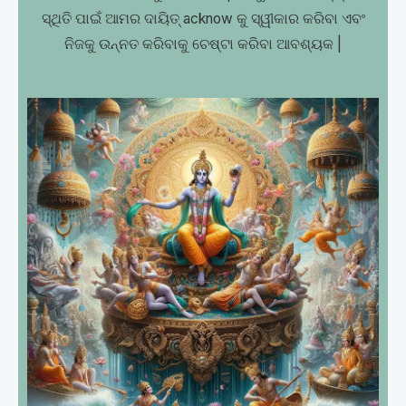
ସ୍ଥିତି ପାଇଁ ଆମର ଦାୟିତ୍ acknow କୁ ସ୍ୱୀକାର କରିବା ଏବଂ
ନିଜକୁ ଉନ୍ନତ କରିବାକୁ ଚେଷ୍ଟା କରିବା ଆବଶ୍ୟକ |