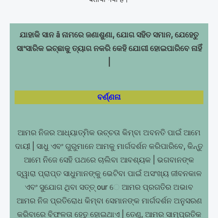
ଯାହାକି ସାନ ā ନାମରେ ଜଣାଶୁଣା, ଯୋଗ ସହିତ ସମାନ, ଯେହେତୁ
ସାଂସାରିକ ଇଚ୍ଛାକୁ ତ୍ୟାଗ ନକରି କେହି ଯୋଗୀ ହୋଇପାରିବେ ନାହିଁ
|
ବର୍ଣ୍ଣନା
ଆମର ନିଜର ଆଧ୍ୟାତ୍ମିକ ଉଚ୍ଚତା କିମ୍ବା ଅବନତି ପାଇଁ ଆମେ
ଦାୟୀ | ସାଧୁ ଏବଂ ଗୁରୁମାନେ ଆମକୁ ମାର୍ଗଦର୍ଶନ କରିପାରିବେ, କିନ୍ତୁ
ଆମେ ନିଜେ ସେହି ପଥରେ ଚାଲିବା ଆବଶ୍ୟକ | ଭଗବାନଙ୍କ
ଦ୍ୱାରା ପ୍ରାପ୍ତ ସାଧୁମାନଙ୍କୁ ଭେଟିବା ପାଇଁ ଅସଂଖ୍ୟ ଜୀବନକାଳ
ଏବଂ ସୁଯୋଗ ଥିବା ସତ୍ତ୍ our େ ଆମର ପ୍ରଗତିର ଅଭାବ
ଆମର ନିଜ ପ୍ରତିରୋଧ କିମ୍ବା ସେମାନଙ୍କ ମାର୍ଗଦର୍ଶନ ଅନୁସରଣ
କରିବାରେ ବିଫଳତା ହେତୁ ହୋଇଥାଏ | ତେଣୁ, ଆମର ସାମ୍ପ୍ରତିକ