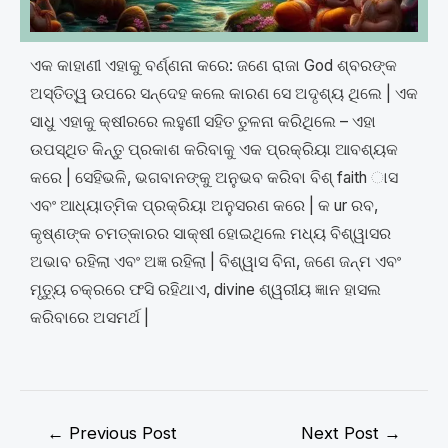
ଏକ କାହାଣୀ ଏହାକୁ ବର୍ଣ୍ଣନା କରେ: ଜଣେ ରାଜା God ଶ୍ବରଙ୍କ
ଅସ୍ତିତ୍ୱ ଉପରେ ସନ୍ଦେହ କଲେ କାରଣ ସେ ଅଦୃଶ୍ୟ ଥିଲେ | ଏକ
ସାଧୁ ଏହାକୁ କ୍ଷୀରରେ ଲହୁଣୀ ସହିତ ତୁଳନା କରିଥିଲେ – ଏହା
ଉପସ୍ଥିତ କିନ୍ତୁ ପ୍ରକାଶ କରିବାକୁ ଏକ ପ୍ରକ୍ରିୟା ଆବଶ୍ୟକ
କରେ | ସେହିଭଳି, ଭଗବାନଙ୍କୁ ଅନୁଭବ କରିବା ବିଶ୍ faith ାସ
ଏବଂ ଆଧ୍ୟାତ୍ମିକ ପ୍ରକ୍ରିୟା ଅନୁସରଣ କରେ | କ ur ରବ,
କୃଷ୍ଣଙ୍କ ଚମତ୍କାରର ସାକ୍ଷୀ ହୋଇଥିଲେ ମଧ୍ୟ ବିଶ୍ୱାସର
ଅଭାବ ରହିଲା ଏବଂ ଅଜ୍ଞ ରହିଲା | ବିଶ୍ୱାସ ବିନା, ଜଣେ ଜନ୍ମ ଏବଂ
ମୃତ୍ୟୁ ଚକ୍ରରେ ଫସି ରହିଥାଏ, divine ଶ୍ୱରୀୟ ଜ୍ଞାନ ହାସଲ
କରିବାରେ ଅସମର୍ଥ |
←
Previous Post
Next Post
→