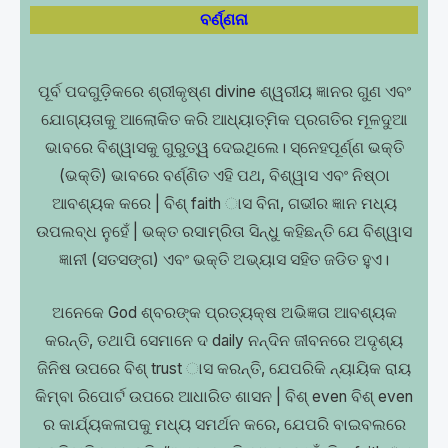
ବର୍ଣ୍ଣନା
ପୂର୍ବ ପଦଗୁଡ଼ିକରେ ଶ୍ରୀକୃଷ୍ଣ divine ଶ୍ୱରୀୟ ଜ୍ଞାନର ଗୁଣ ଏବଂ
ଯୋଗ୍ୟତାକୁ ଆଲୋକିତ କରି ଆଧ୍ୟାତ୍ମିକ ପ୍ରଗତିର ମୂଳଦୁଆ
ଭାବରେ ବିଶ୍ୱାସକୁ ଗୁରୁତ୍ୱ ଦେଇଥିଲେ। ସ୍ନେହପୂର୍ଣ୍ଣ ଭକ୍ତି
(ଭକ୍ତି) ଭାବରେ ବର୍ଣ୍ଣିତ ଏହି ପଥ, ବିଶ୍ୱାସ ଏବଂ ନିଷ୍ଠା
ଆବଶ୍ୟକ କରେ | ବିଶ୍ faith ାସ ବିନା, ଗଭୀର ଜ୍ଞାନ ମଧ୍ୟ
ଉପଲବ୍ଧ ନୁହେଁ | ଭକ୍ତ ରସାମ୍ରିତା ସିନ୍ଧୁ କହିଛନ୍ତି ଯେ ବିଶ୍ୱାସ
ଜ୍ଞାନୀ (ସତସଙ୍ଗ) ଏବଂ ଭକ୍ତି ଅଭ୍ୟାସ ସହିତ ଜଡିତ ହୁଏ।
ଅନେକେ God ଶ୍ବରଙ୍କ ପ୍ରତ୍ୟକ୍ଷ ଅଭିଜ୍ଞତା ଆବଶ୍ୟକ
କରନ୍ତି, ତଥାପି ସେମାନେ ଦ daily ନନ୍ଦିନ ଜୀବନରେ ଅଦୃଶ୍ୟ
ଜିନିଷ ଉପରେ ବିଶ୍ trust ାସ କରନ୍ତି, ଯେପରିକି ନ୍ୟାୟିକ ରାୟ
କିମ୍ବା ରିପୋର୍ଟ ଉପରେ ଆଧାରିତ ଶାସନ | ବିଶ୍ even ବିଶ୍ even
ର କାର୍ଯ୍ୟକଳାପକୁ ମଧ୍ୟ ସମର୍ଥନ କରେ, ଯେପରି ବାଇବଲରେ