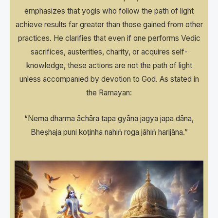
emphasizes that yogis who follow the path of light
achieve results far greater than those gained from other
practices. He clarifies that even if one performs Vedic
sacrifices, austerities, charity, or acquires self-
knowledge, these actions are not the path of light
unless accompanied by devotion to God. As stated in
the Ramayan:
“Nema dharma āchāra tapa gyāna jagya japa dāna,
Bheṣhaja puni koṭinha nahiṅ roga jāhiṅ harijāna.”