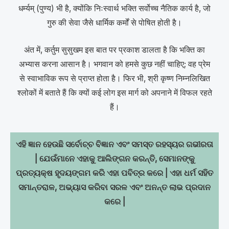
धर्म्यम् (पुण्य) भी है, क्योंकि निःस्वार्थ भक्ति सर्वोच्च नैतिक कार्य है, जो
गुरु की सेवा जैसे धार्मिक कर्मों से पोषित होती है।
अंत में, कर्तुम सुसुखम इस बात पर प्रकाश डालता है कि भक्ति का
अभ्यास करना आसान है। भगवान को हमसे कुछ नहीं चाहिए; वह प्रेम
से स्वाभाविक रूप से प्राप्त होता है। फिर भी, श्री कृष्ण निम्नलिखित
श्लोकों में बताते हैं कि क्यों कई लोग इस मार्ग को अपनाने में विफल रहते
हैं।
ଏହି ଜ୍ଞାନ ହେଉଛି ସର୍ବୋଚ୍ଚ ବିଜ୍ଞାନ ଏବଂ ସମସ୍ତ ରହସ୍ୟର ଗଭୀରତା
| ଯେଉଁମାନେ ଏହାକୁ ଆଲିଙ୍ଗନ କରନ୍ତି, ସେମାନଙ୍କୁ
ପ୍ରତ୍ୟକ୍ଷ ହୃଦୟଙ୍ଗମ କରି ଏହା ପବିତ୍ର କରେ | ଏହା ଧର୍ମ ସହିତ
ସମାନ୍ତରାଳ, ଅଭ୍ୟାସ କରିବା ସରଳ ଏବଂ ଅନନ୍ତ ଲାଭ ପ୍ରଦାନ
କରେ |