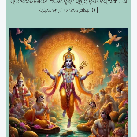
ପ୍ରତିଫଳିତ ହୋଇଛି: “ଆମେ ଦୃଷ୍ଟି ଦ୍ୱାରା ନୁହେଁ, ବିଶ୍ faith ାସ
ଦ୍ୱାରା ଚାଲୁ” (୨ କରିନ୍ଥୀୟ: :)) |