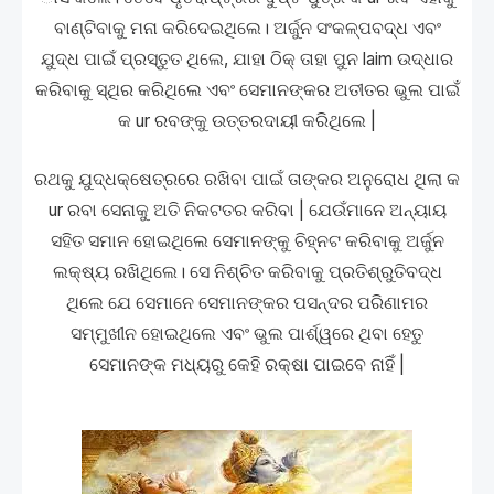
ବାଣ୍ଟିବାକୁ ମନା କରିଦେଇଥିଲେ। ଅର୍ଜୁନ ସଂକଳ୍ପବଦ୍ଧ ଏବଂ
ଯୁଦ୍ଧ ପାଇଁ ପ୍ରସ୍ତୁତ ଥିଲେ, ଯାହା ଠିକ୍ ତାହା ପୁନ laim ଉଦ୍ଧାର
କରିବାକୁ ସ୍ଥିର କରିଥିଲେ ଏବଂ ସେମାନଙ୍କର ଅତୀତର ଭୁଲ ପାଇଁ
କ ur ରବଙ୍କୁ ଉତ୍ତରଦାୟୀ କରିଥିଲେ |
ରଥକୁ ଯୁଦ୍ଧକ୍ଷେତ୍ରରେ ରଖିବା ପାଇଁ ତାଙ୍କର ଅନୁରୋଧ ଥିଲା କ
ur ରବା ସେନାକୁ ଅତି ନିକଟତର କରିବା | ଯେଉଁମାନେ ଅନ୍ୟାୟ
ସହିତ ସମାନ ହୋଇଥିଲେ ସେମାନଙ୍କୁ ଚିହ୍ନଟ କରିବାକୁ ଅର୍ଜୁନ
ଲକ୍ଷ୍ୟ ରଖିଥିଲେ। ସେ ନିଶ୍ଚିତ କରିବାକୁ ପ୍ରତିଶ୍ରୁତିବଦ୍ଧ
ଥିଲେ ଯେ ସେମାନେ ସେମାନଙ୍କର ପସନ୍ଦର ପରିଣାମର
ସମ୍ମୁଖୀନ ହୋଇଥିଲେ ଏବଂ ଭୁଲ ପାର୍ଶ୍ୱରେ ଥିବା ହେତୁ
ସେମାନଙ୍କ ମଧ୍ୟରୁ କେହି ରକ୍ଷା ପାଇବେ ନାହିଁ |