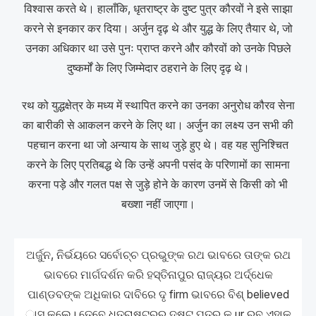
विश्वास करते थे। हालाँकि, धृतराष्ट्र के दुष्ट पुत्र कौरवों ने इसे साझा
करने से इनकार कर दिया। अर्जुन दृढ़ थे और युद्ध के लिए तैयार थे, जो
उनका अधिकार था उसे पुनः प्राप्त करने और कौरवों को उनके पिछले
दुष्कर्मों के लिए जिम्मेदार ठहराने के लिए दृढ़ थे।
रथ को युद्धक्षेत्र के मध्य में स्थापित करने का उनका अनुरोध कौरव सेना
का बारीकी से आकलन करने के लिए था। अर्जुन का लक्ष्य उन सभी की
पहचान करना था जो अन्याय के साथ जुड़े हुए थे। वह यह सुनिश्चित
करने के लिए प्रतिबद्ध थे कि उन्हें अपनी पसंद के परिणामों का सामना
करना पड़े और गलत पक्ष से जुड़े होने के कारण उनमें से किसी को भी
बख्शा नहीं जाएगा।
ଅର୍ଜୁନ, ନିର୍ଭୟରେ ସର୍ବୋଚ୍ଚ ପ୍ରଭୁଙ୍କ ରଥ ଭାବରେ ତାଙ୍କ ରଥ
ଭାବରେ ମାର୍ଗଦର୍ଶନ କରି ହସ୍ତିନାପୁର ରାଜ୍ୟର ଅର୍ଦ୍ଧେକ
ପାଣ୍ଡବଙ୍କ ଅଧିକାର ଦାବିରେ ଦୃ firm ଭାବରେ ବିଶ୍ believed
ାସ କଲେ। ତେବେ ଧୃତରାଷ୍ଟ୍ରର ଦୁଷ୍ଟ ପୁତ୍ର କ ur ରବ ଏହାକୁ