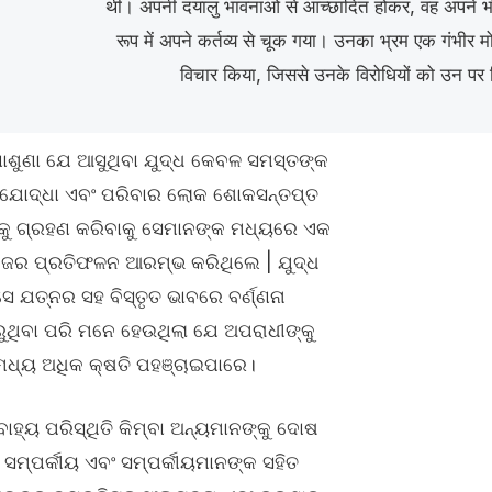
थीं। अपनी दयालु भावनाओं से आच्छादित होकर, वह अपने भौ
रूप में अपने कर्तव्य से चूक गया। उनका भ्रम एक गंभीर मोड
विचार किया, जिससे उनके विरोधियों को उन पर
 ଜଣାଶୁଣା ଯେ ଆସୁଥିବା ଯୁଦ୍ଧ କେବଳ ସମସ୍ତଙ୍କ
ବା ଯୋଦ୍ଧା ଏବଂ ପରିବାର ଲୋକ ଶୋକସନ୍ତପ୍ତ
ପଥକୁ ଗ୍ରହଣ କରିବାକୁ ସେମାନଙ୍କ ମଧ୍ୟରେ ଏକ
 ନିଜର ପ୍ରତିଫଳନ ଆରମ୍ଭ କରିଥିଲେ | ଯୁଦ୍ଧ
 ଯତ୍ନର ସହ ବିସ୍ତୃତ ଭାବରେ ବର୍ଣ୍ଣନା
ୁଥିବା ପରି ମନେ ହେଉଥିଲା ଯେ ଅପରାଧୀଙ୍କୁ
ଧ୍ୟ ଅଧିକ କ୍ଷତି ପହଞ୍ଚାଇପାରେ।
ାହ୍ୟ ପରିସ୍ଥିତି କିମ୍ବା ଅନ୍ୟମାନଙ୍କୁ ଦୋଷ
 ସମ୍ପର୍କୀୟ ଏବଂ ସମ୍ପର୍କୀୟମାନଙ୍କ ସହିତ