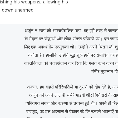
ishing his weapons, allowing his
im down unarmed.
अर्जुन ने स्वयं को आश्चर्यचकित पाया; वह पूरी तरह से जानता
के मैदान पर योद्धाओं और शोक संतप्त परिवारों पर। इस जागरू
लिए एक अकथनीय उत्सुकता थी। उन्होंने अपने चिंतन की 
दर्शाता है। हालाँकि उन्होंने युद्ध शुरू होने पर संभावित तबा
वास्तविकता को नजरअंदाज कर दिया कि गलत काम करने वाल
गंभीर नुकसान ह
अक्सर, हम बाहरी परिस्थितियों या दूसरों को दोष देते हैं
अर्जुन की अपने लालची चचेरे भाइयों और रिश्तेदारों के सा
व्यक्तिगत लगाव और करुणा से उत्पन्न हुई थी। अपने ही रिश्
बावजूद, वह इस अहसास से बेखबर रहे कि उनकी भावनाएँ पा