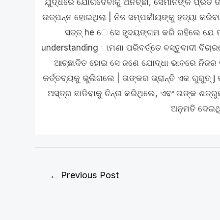
ଯୁଦ୍ଧରେ ଯୋଗଦେବାକୁ ଅନିଚ୍ଛା, ସେମାନଙ୍କ ପ୍ରତି ତ
ଉତ୍ପନ୍ନ ହୋଇଥିଲା | ନିଜ ସମ୍ପର୍କୀୟଙ୍କୁ ହତ୍ୟା କରିବ
ସତ୍ତ୍ he େ ସେ ହୃଦୟଙ୍ଗମ କରି ରହିଲେ ଯେ ତାଙ
understanding ାମଣା ପରିବର୍ତ୍ତେ ବସ୍ତୁବାଦୀ ବିଚା
ଆଚ୍ଛାଦିତ ହୋଇ ସେ ଜଣେ ଯୋଦ୍ଧା ଭାବରେ ନିଜର ବ
କର୍ତ୍ତବ୍ୟକୁ ଭୁଲିଗଲେ | ତାଙ୍କର ଭ୍ରାନ୍ତି ଏକ ଗୁରୁତ୍ j
ଅସ୍ତ୍ର ଛାଡିବାକୁ ଚିନ୍ତା କରିଥିଲେ, ଏବଂ ତାଙ୍କ ଶତ୍ର
ଅନୁମତି ଦେଇଥ
←
Previous Post