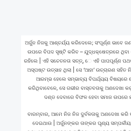
ଅର୍ଜୁନ ନିଜକୁ ଆଶ୍ଚର୍ଯ୍ୟ କରିଦେଲେ; ସଂପୂର୍ଣ୍ଣ ଭାବେ
ଉପରେ ବିପଦ ସୃଷ୍ଟି କରିବ – ଯୁଦ୍ଧକ୍ଷେତ୍ରରେ ଥି
ରହିଲେ | ଏହି ସଚେତନତା ସତ୍ତ୍, େ ଏହି ପାପପୂର୍ଣ୍ଣ 
ଅସ୍ପଷ୍ଟ ଉତ୍ସାହ ଥିଲା | ସେ ‘ଆହା’ ଉଚ୍ଚାରଣ ସହିତ
ଆରମ୍ଭ ହେଲେ ସମ୍ଭାବ୍ୟ ବିପର୍ଯ୍ୟୟ ବିଷୟରେ ସେ
କରିଥିବାବେଳେ, ସେ ଗଭୀର ବାସ୍ତବତାକୁ ଅଣଦେଖା କର
ଦଣ୍ଡ ଦେବାରେ ବିଫଳ ହେବା ସମାଜ ଉପରେ ମ
ବାରମ୍ବାର, ଆମେ ନିଜ ନିଜ ଦୁର୍ବଳତାକୁ ଅଣଦେଖା କରି ବ
ଦେଇଥାଉ | ଅର୍ଜୁନଙ୍କର ତାଙ୍କର ଘୃଣ୍ୟ ସମ୍ପର୍କୀୟ