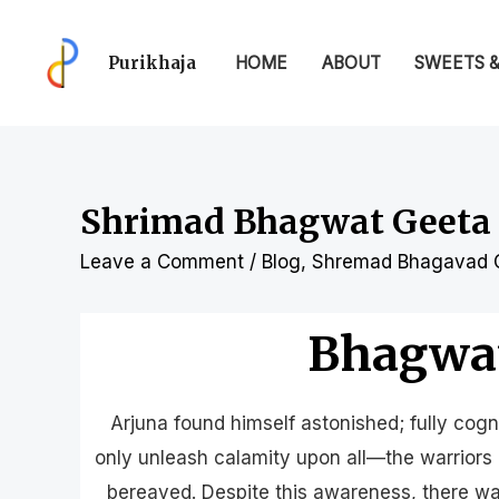
Purikhaja
HOME
ABOUT
SWEETS 
Shrimad Bhagwat Geeta C
Leave a Comment
/
Blog
,
Shremad Bhagavad Gi
Bhagwat
Arjuna found himself astonished; fully cog
only unleash calamity upon all—the warriors on
bereaved. Despite this awareness, there w