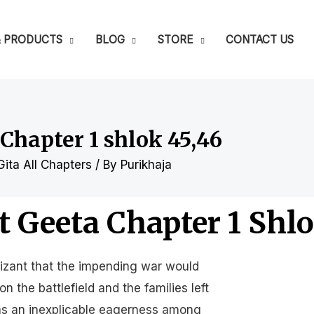
& PRODUCTS
BLOG
STORE
CONTACT US
hapter 1 shlok 45,46
ta All Chapters
/ By
Purikhaja
 Geeta Chapter 1 Shlo
nizant that the impending war would
 the battlefield and the families left
as an inexplicable eagerness among