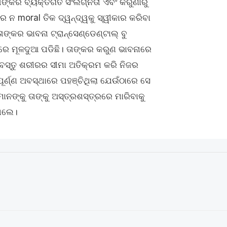
ାଙ୍କର ବ୍ୟକ୍ତିଗତ ସଂଲଗ୍ନତା ଏବଂ କରୁଣାରୁ
ାର ନ moral ତିକ ଦ୍ୱନ୍ଦ୍ୱକୁ ସ୍ୱୀକାର କରିବା
୍କର ଭାବନା ଟ୍ରାନ୍ସେଣ୍ଡେଣ୍ଟାଲ୍ ବୁ
ରରେ ମୂଳଦୁଆ ପଡିଛି। ତାଙ୍କର କରୁଣ ଭାବନାରେ
ସ୍ତୁ ଶରୀରର ସୀମା ଅତିକ୍ରମ କରି ନିଜର
 ପୂର୍ଣ୍ଣ ଅବସ୍ଥାରେ ପହଞ୍ଚିଥିଲା ​​ଯେଉଁଠାରେ ସେ
ୁମାନଙ୍କୁ ତାଙ୍କୁ ଅସ୍ତ୍ରଶସ୍ତ୍ରରେ ମାରିବାକୁ
ିଲେ।