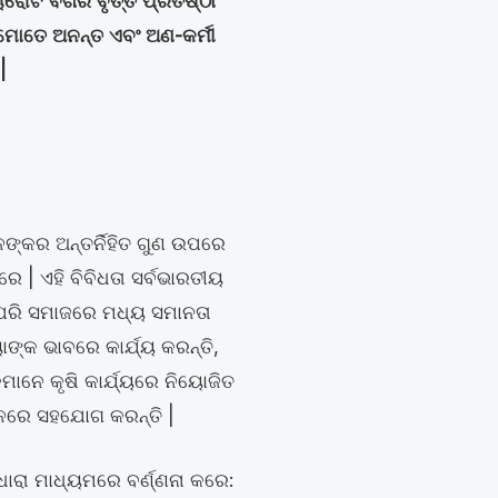
ୋଟି ବର୍ଗର ବୃତ୍ତି ପ୍ରତିଷ୍ଠା
ା, ମୋତେ ଅନନ୍ତ ଏବଂ ଅଣ-କର୍ମୀ
|
ଙ୍କର ଅନ୍ତର୍ନିହିତ ଗୁଣ ଉପରେ
େ | ଏହି ବିବିଧତା ସର୍ବଭାରତୀୟ
ର ପରି ସମାଜରେ ମଧ୍ୟ ସମାନତା
ାଙ୍କ ଭାବରେ କାର୍ଯ୍ୟ କରନ୍ତି,
କମାନେ କୃଷି କାର୍ଯ୍ୟରେ ନିୟୋଜିତ
ାଦନରେ ସହଯୋଗ କରନ୍ତି |
 ଧାରା ମାଧ୍ୟମରେ ବର୍ଣ୍ଣନା କରେ: