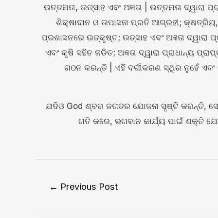
ଉତ୍ତମତା, ଉତ୍ସାହ ଏବଂ ଅଜ୍ଞତା | ଉତ୍ତମତା ଦ୍ୱାରା ପ୍
ଶିକ୍ଷାଦାନ ଓ ଉପାସନା ପ୍ରତି ଆଗ୍ରହୀ; କ୍ଷତ୍ରିୟ,
ପ୍ରଶାସନରେ ଉତ୍କୃଷ୍ଟ; ଉତ୍ସାହ ଏବଂ ଅଜ୍ଞତା ଦ୍ୱାରା 
ଏବଂ କୃଷି ସହିତ ଜଡିତ; ଅଜ୍ଞତା ଦ୍ୱାରା ପ୍ରାଧାନ୍ୟ ପ୍ର
ଗଠନ କରନ୍ତି | ଏହି ବର୍ଗୀକରଣ ସ୍ଥିର ନୁହେଁ ଏବ
ଯଦିଓ God ଶ୍ବର ଜଗତର ଯୋଜନା ସୃଷ୍ଟି କରନ୍ତି, ସେ ହେ
ଗତି କରେ, ଭଗବାନ କାର୍ଯ୍ୟ ପାଇଁ ଶକ୍ତି ଯୋଗା
←
Previous Post