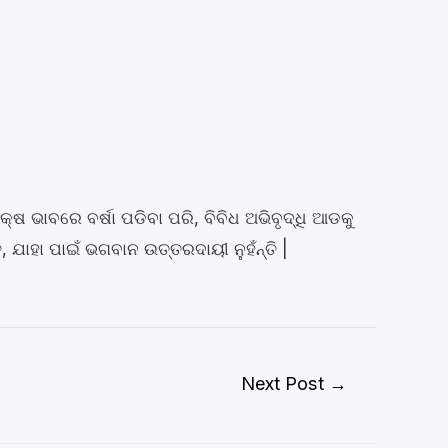
୍ଷ ଭାବରେ ବର୍ଷା ପଡିବା ପରି, ବିବିଧ ଅଭିବୃଦ୍ଧି ଆଡକୁ
ତ, ଯାହା ପାଇଁ ଭଗବାନ ଉତ୍ତରଦାୟୀ ନୁହଁନ୍ତି |
Next Post
→