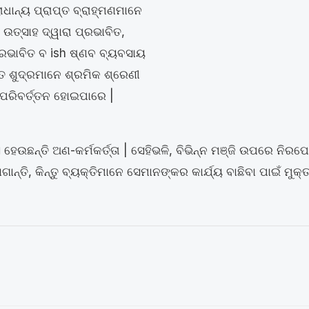
ରାଧାନ୍ୟ ପ୍ରାପ୍ତ ବ୍ରାହ୍ମଣମାନେ
 ଉତ୍ସାହ ଦ୍ୱାରା ପ୍ରଭାବିତ,
ପ୍ରଭାବିତ ବ ish ଷ୍ଣବ ବ୍ୟବସାୟ
ାପ୍ତ ଶୁଦ୍ରମାନେ ଶ୍ରମିକ ଶ୍ରେଣୀ
ଂ ପରିବର୍ତ୍ତନ ହୋଇପାରେ |
ଉଛନ୍ତି ଅଣ-କର୍ମକର୍ତ୍ତା | ସେହିଭଳି, ବିଭିନ୍ନ ମଞ୍ଜି ଉପରେ ନିରପେକ
ନ୍ତି, କିନ୍ତୁ ବ୍ୟକ୍ତିମାନେ ସେମାନଙ୍କର କାର୍ଯ୍ୟ ବାଛିବା ପାଇଁ ମୁକ୍