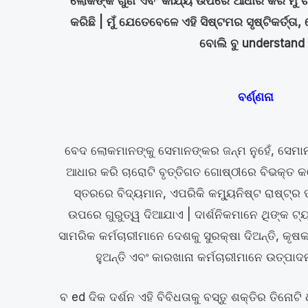
ଲୋକଙ୍କ ଗୁଣ ଏବଂ କାର୍ଯ୍ୟ ଉପରେ ଆଧାର କରି ମୁଁ ଚାର
କରିଛି | ମୁଁ ଯେତେବେଳେ ଏହି ସିଷ୍ଟମର ସୃଷ୍ଟିକର୍ତ୍ତ
ବୋଲି ବୁ understand 
ବର୍ଣ୍ଣନା
ବେଦ ଲୋକମାନଙ୍କୁ ସେମାନଙ୍କର ଜନ୍ମ ନୁହେଁ, ସେମାନ
ଆଧାର କରି ଚାରୋଟି ବୃତ୍ତିଗତ ଗୋଷ୍ଠୀରେ ବିଭକ୍ତ କର
ସ୍ତରରେ ବିଦ୍ୟମାନ, ଏପରିକି କମ୍ୟୁନିଷ୍ଟ ରାଷ୍ଟ୍
ଉପରେ ଗୁରୁତ୍ୱ ଦିଆଯାଏ | ଦାର୍ଶନିକମାନେ ଥିଙ୍କ ଟ୍ୟ
ସାମରିକ କର୍ମଚାରୀମାନେ ଦେଶକୁ ସୁରକ୍ଷା ଦିଅନ୍ତି, କୃଷ
ହୁଅନ୍ତି ଏବଂ କାରଖାନା କର୍ମଚାରୀମାନେ ଉତ୍ପ
ବ ed ଦିକ ଦର୍ଶନ ଏହି ବିବିଧତାକୁ ବସ୍ତୁ ଶକ୍ତିର ତିନୋଟି