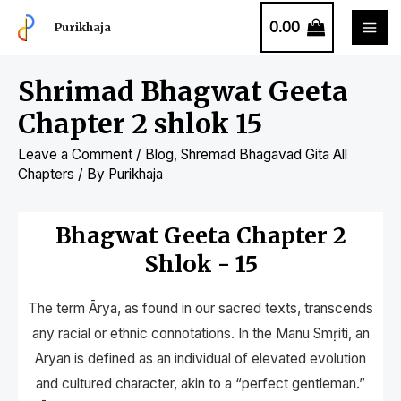
0.00
Purikhaja
Shrimad Bhagwat Geeta
Chapter 2 shlok 15
Leave a Comment
/
Blog
,
Shremad Bhagavad Gita All
Chapters
/ By
Purikhaja
Bhagwat Geeta Chapter 2
Shlok - 15
The term Ārya, as found in our sacred texts, transcends
any racial or ethnic connotations. In the Manu Smṛiti, an
Aryan is defined as an individual of elevated evolution
and cultured character, akin to a “perfect gentleman.”