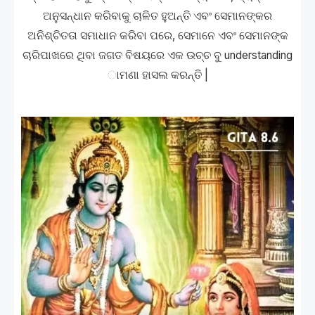
ଅନୁସନ୍ଧାନ କରିବାକୁ ଚାଳିତ ହୁଅନ୍ତି ଏବଂ ସେମାନଙ୍କର
ଅନିଶ୍ଚିତତା ସମାଧାନ କରିବା ପରେ, ସେମାନେ ଏବଂ ସେମାନଙ୍କ
ଚାରିପାଖରେ ଥିବା ଜଗତ ବିଷୟରେ ଏକ ଉଚ୍ଚ ବୁ understanding
ାମଣା ହାସଲ କରନ୍ତି |