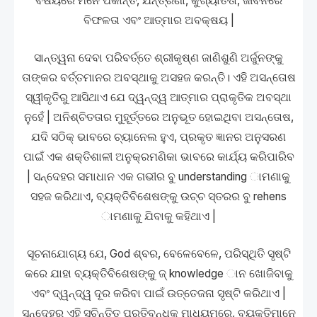
ବିଷୟରେ ମନେ ପକାନ୍ତି, ଯନ୍ତ୍ରଣା, କୁଖ୍ୟାତତା, ଜୀବନରେ
ବିଫଳତା ଏବଂ ଆତ୍ମାର ଅବକ୍ଷୟ |
ସାନ୍ତ୍ୱନା ଦେବା ପରିବର୍ତ୍ତେ ଶ୍ରୀକୃଷ୍ଣ ଜାଣିଶୁଣି ଅର୍ଜୁନଙ୍କୁ
ତାଙ୍କର ବର୍ତ୍ତମାନର ଅବସ୍ଥାକୁ ଅସହଜ କରନ୍ତି। ଏହି ଅସନ୍ତୋଷ
ସ୍ୱୀକୃତିରୁ ଆସିଥାଏ ଯେ ଦ୍ୱନ୍ଦ୍ୱ ଆତ୍ମାର ପ୍ରାକୃତିକ ଅବସ୍ଥା
ନୁହେଁ | ଅନିଶ୍ଚିତତାର ମୁହୂର୍ତ୍ତରେ ଅନୁଭୂତ ହୋଇଥିବା ଅସନ୍ତୋଷ,
ଯଦି ସଠିକ୍ ଭାବରେ ଚ୍ୟାନେଲ ହୁଏ, ପ୍ରକୃତ ଜ୍ଞାନର ଅନୁସରଣ
ପାଇଁ ଏକ ଶକ୍ତିଶାଳୀ ଅନୁକ୍ରମଣିକା ଭାବରେ କାର୍ଯ୍ୟ କରିପାରିବ
| ସନ୍ଦେହର ସମାଧାନ ଏକ ଗଭୀର ବୁ understanding ାମଣାକୁ
ସହଜ କରିଥାଏ, ବ୍ୟକ୍ତିବିଶେଷଙ୍କୁ ଉଚ୍ଚ ସ୍ତରର ବୁ rehens
ାମଣାକୁ ଯିବାକୁ କହିଥାଏ |
ସୂଚନାଯୋଗ୍ୟ ଯେ, God ଶ୍ବର, ବେଳେବେଳେ, ପରିସ୍ଥିତି ସୃଷ୍ଟି
କରେ ଯାହା ବ୍ୟକ୍ତିବିଶେଷଙ୍କୁ ଜ୍ knowledge ାନ ଖୋଜିବାକୁ
ଏବଂ ଦ୍ୱନ୍ଦ୍ୱ ଦୂର କରିବା ପାଇଁ ଉତ୍ତେଜନା ସୃଷ୍ଟି କରିଥାଏ |
ସନ୍ଦେହର ଏହି ସୁଚିନ୍ତିତ ପ୍ରତିବନ୍ଧକ ମାଧ୍ୟମରେ, ବ୍ୟକ୍ତିମାନେ