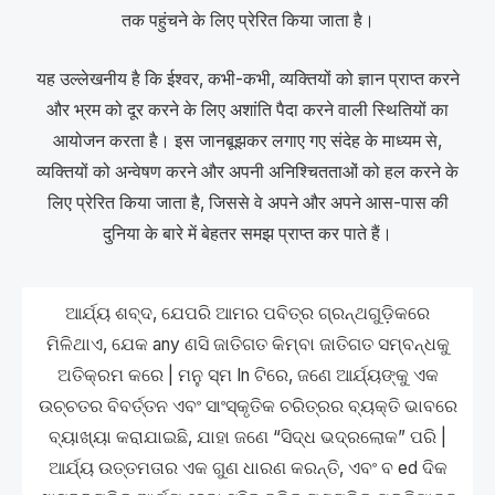
तक पहुंचने के लिए प्रेरित किया जाता है।
यह उल्लेखनीय है कि ईश्वर, कभी-कभी, व्यक्तियों को ज्ञान प्राप्त करने
और भ्रम को दूर करने के लिए अशांति पैदा करने वाली स्थितियों का
आयोजन करता है। इस जानबूझकर लगाए गए संदेह के माध्यम से,
व्यक्तियों को अन्वेषण करने और अपनी अनिश्चितताओं को हल करने के
लिए प्रेरित किया जाता है, जिससे वे अपने और अपने आस-पास की
दुनिया के बारे में बेहतर समझ प्राप्त कर पाते हैं।
ଆର୍ଯ୍ୟ ଶବ୍ଦ, ଯେପରି ଆମର ପବିତ୍ର ଗ୍ରନ୍ଥଗୁଡ଼ିକରେ
ମିଳିଥାଏ, ଯେକ any ଣସି ଜାତିଗତ କିମ୍ବା ଜାତିଗତ ସମ୍ବନ୍ଧକୁ
ଅତିକ୍ରମ କରେ | ମନୁ ସ୍ମ In ଟିରେ, ଜଣେ ଆର୍ଯ୍ୟଙ୍କୁ ଏକ
ଉଚ୍ଚତର ବିବର୍ତ୍ତନ ଏବଂ ସାଂସ୍କୃତିକ ଚରିତ୍ରର ବ୍ୟକ୍ତି ଭାବରେ
ବ୍ୟାଖ୍ୟା କରାଯାଇଛି, ଯାହା ଜଣେ “ସିଦ୍ଧ ଭଦ୍ରଲୋକ” ପରି |
ଆର୍ଯ୍ୟ ଉତ୍ତମତାର ଏକ ଗୁଣ ଧାରଣ କରନ୍ତି, ଏବଂ ବ ed ଦିକ