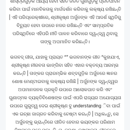
ଶାସ୍ତ୍ରଗୁଡ଼ିକ ଆର୍ଯ୍ୟ ହେବା ସହିତ ଜଡିତ ଗୁଣଗୁଡ଼ିକୁ ପ୍ରତିପାଦନ
କରିବା ପାଇଁ ମାନବିକତାକୁ ମାର୍ଗଦର୍ଶନ କରିବାକୁ ଲକ୍ଷ୍ୟ ରଖିଛନ୍ତି
| ଏହି ପରିପ୍ରେକ୍ଷୀରେ, ଶ୍ରୀକୃଷ୍ଣ ଅର୍ଜୁନଙ୍କ ଏହି ଆଦର୍ଶ ସ୍ଥିତିରୁ
ବିଚ୍ୟୁତ ହେବା ଉପରେ ନଜର ରଖିଛନ୍ତି ଏବଂ ସାମ୍ପ୍ରତିକ
ପରିସ୍ଥିତିରେ ଏହିପରି ନୀତି ପାଳନ କରିବାରେ ଦ୍ୱନ୍ଦ୍ୱ ଥିବାରୁ
ତାଙ୍କୁ ଅପମାନିତ କରିଛନ୍ତି।
ଭଗବଦ୍ ଗୀତା, ଯାହାକୁ ପ୍ରାୟତ “” ଭଗବାନଙ୍କ ଗୀତ “କୁହାଯାଏ,
ଶ୍ରୀକୃଷ୍ଣ ନୀରବତା ଭାଙ୍ଗିବା ସହିତ ଏହାର ବକ୍ତବ୍ୟ ଆରମ୍ଭ
କରନ୍ତି | ତାଙ୍କର ପ୍ରାରମ୍ଭିକ ଶବ୍ଦଗୁଡ଼ିକ ଅର୍ଜୁନରେ ଜ୍ଞାନର
ଶୋଷ ମେଣ୍ଟାଇବାକୁ ଲକ୍ଷ୍ୟ ରଖିଛି | ଅର୍ଜୁନଙ୍କ ଦ୍ୱନ୍ଦ୍ୱର
ଅପମାନଜନକ ପ୍ରକୃତି ଉପରେ ଆଲୋକପାତ କରି ଏବଂ
ଗୁଣାତ୍ମକ ବ୍ୟକ୍ତିବିଶେଷଙ୍କ ପାଇଁ ଏପରି ରାଜ୍ୟର ଅଯୋଗ୍ୟତା
ଉପରେ ଗୁରୁତ୍ୱ ଦେଇ ଶ୍ରୀକୃଷ୍ଣ ବୁ understanding ିବା ପାଇଁ
ଏକ ଇଚ୍ଛା ଜାଗ୍ରତ କରିବାକୁ ଚେଷ୍ଟା କରନ୍ତି | ଅଧିକନ୍ତୁ, ସେ
ଅର୍ଜୁନଙ୍କୁ ଭ୍ରାନ୍ତିରେ ପୀଡିତ ହେବାର ଭୟଙ୍କର ପରିଣାମ