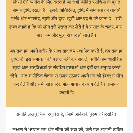
किसी ऐसे व्यक्ति के लिए करते हैं जो सभी जीवित प्राणियों के प्रति
समान दृष्टि रखता है। इसके अतिरिक्त, दृष्टि में समानता का तात्पर्य
पसंद और नापसंद, खुशी और दुख, खुशी और दर्द से परे जाना है। श्री
कृष्ण कहते हैं कि जो लोग इसे प्राप्त कर लेते हैं वे संसार के चक्र, बार-
बार जन्म और मृत्यु से पार हो जाते हैं।
जब तक हम अपने शरीर के साथ तादात्म्य स्थापित करते हैं, तब तक हम
दृष्टि की इस समानता को प्राप्त नहीं कर सकते, क्योंकि हम शारीरिक
सुखों और असुविधाओं से संबंधित इच्छाओं और द्वेषों का अनुभव करते
रहेंगे। संत शारीरिक चेतना से ऊपर उठकर अपने मन को ईश्वर में लीन
कर देते हैं और सभी सांसारिक मोह-माया को त्याग देते हैं। रामायण
कहती है:
सेवाहिं लखनु सिया रघुबिराहि, जिमि अबिबकि पुरुष शरीरराहि।
“लक्ष्मण ने भगवान राम और सीता की सेवा की, जैसे एक अज्ञानी व्यक्ति