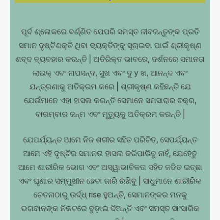
ପୂର୍ବ ଶ୍ଳୋକରେ ବର୍ଣ୍ଣିତ ଯେପରି ସମସ୍ତ ଜୀବଜନ୍ତୁଙ୍କ ପ୍ରତି
ସମାନ ଦୃଷ୍ଟିଶକ୍ତି ଥିବା ବ୍ୟକ୍ତିଙ୍କୁ ସୂଚାଇବା ପାଇଁ ଶ୍ରୀକୃଷ୍ଣ
ଶବ୍ଦ ବ୍ୟବହାର କରନ୍ତି | ଅତିରିକ୍ତ ଭାବରେ, ଦର୍ଶନରେ ସମାନତା
ଲାଇକ୍ ଏବଂ ନାପସନ୍ଦ, ସୁଖ ଏବଂ ଦୁ y ଖ, ଆନନ୍ଦ ଏବଂ
ଯନ୍ତ୍ରଣାକୁ ଅତିକ୍ରମ କରେ | ଶ୍ରୀକୃଷ୍ଣ କହିଛନ୍ତି ଯେ
ଯେଉଁମାନେ ଏହା ହାସଲ କରନ୍ତି ସେମାନେ ସମସାରାର ଚକ୍ର,
ବାରମ୍ବାର ଜନ୍ମ ଏବଂ ମୃତ୍ୟୁକୁ ଅତିକ୍ରମ କରନ୍ତି |
ଯେପର୍ଯ୍ୟନ୍ତ ଆମେ ନିଜ ଶରୀର ସହିତ ପରିଚିତ, ସେପର୍ଯ୍ୟନ୍ତ
ଆମେ ଏହି ଦୃଷ୍ଟିର ସମାନତା ହାସଲ କରିପାରିବୁ ନାହିଁ, ଯେହେତୁ
ଆମେ ଶାରୀରିକ ଭୋଗ ଏବଂ ଅସ୍ୱାଭାବିକତା ସହିତ ଜଡିତ ଇଚ୍ଛା
ଏବଂ ଘୃଣାର ସମ୍ମୁଖୀନ ହେବା ଜାରି ରଖିବୁ | ସାଧୁମାନେ ଶାରୀରିକ
ଚେତନାଠାରୁ ଉର୍ଦ୍ଧ୍ rise ହୁଅନ୍ତି, ସେମାନଙ୍କର ମନକୁ
ଭଗବାନଙ୍କ ନିକଟରେ ବୁଡ଼ାଇ ଦିଅନ୍ତି ଏବଂ ସମସ୍ତ ସାଂସାରିକ