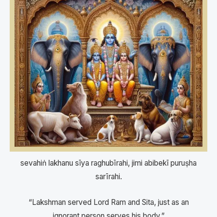
sevahiṅ lakhanu sīya raghubīrahi, jimi abibekī puruṣha
sarīrahi.
“Lakshman served Lord Ram and Sita, just as an
ignorant person serves his body.”