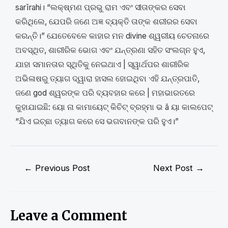
sarīrahi। “ଲକ୍ଷ୍ମଣ ପ୍ରଭୁ ରାମ ଏବଂ ସୀତାଙ୍କର ସେବା
କରିଥିଲେ, ଯେପରି ଜଣେ ଅଜ୍ଞ ବ୍ୟକ୍ତି ତାଙ୍କ ଶରୀରର ସେବା
କରନ୍ତି।” ଯେତେବେଳେ କାହାର ମନ divine ଶ୍ୱରୀୟ ଚେତନାରେ
ଅବସ୍ଥିତ, ଶାରୀରିକ ଭୋଗ ଏବଂ ଯନ୍ତ୍ରଣା ସହିତ ସଂଲଗ୍ନ ହୁଏ,
ଯାହା ସମାନତାର ସ୍ଥିତିକୁ ନେଇଥାଏ | ସ୍ୱାର୍ଥପର ଶାରୀରିକ
ଅଭିଳାଷରୁ ତ୍ୟାଗ ଦ୍ୱାରା ହାସଲ ହୋଇଥିବା ଏହି ଯନ୍ତ୍ରପାତି,
ଜଣେ god ଶ୍ୱରଙ୍କ ପରି ବ୍ୟବହାର କରେ | ମହାଭାରତରେ
କୁହାଯାଇଛି: ୟୋ ନା କାମାୟେଟ୍ କିଚିଟ୍ ବ୍ରହ୍ମା ଭ ā ୟା କାଲପେଟ୍
“ଯିଏ ଇଚ୍ଛା ତ୍ୟାଗ କରେ ସେ ଭଗବାନଙ୍କ ପରି ହୁଏ।”
←
Previous Post
Next Post
→
Leave a Comment