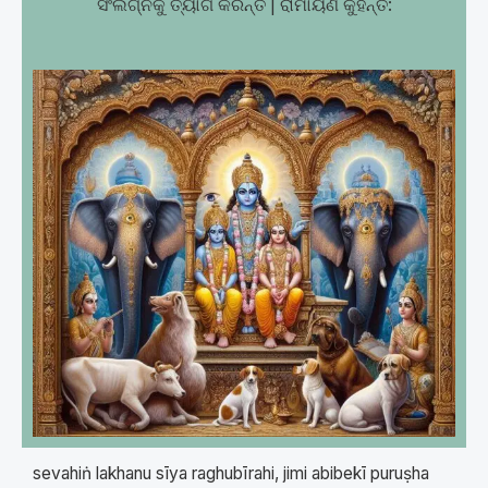
ସଂଲଗ୍ନକୁ ତ୍ୟାଗ କରନ୍ତି | ରାମାୟଣ କୁହନ୍ତି:
sevahiṅ lakhanu sīya raghubīrahi, jimi abibekī puruṣha