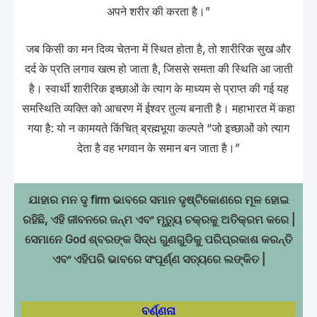
अपने शरीर की करता है।”
जब किसी का मन दिव्य चेतना में स्थित होता है, तो शारीरिक सुख और
दर्द के प्रति लगाव खत्म हो जाता है, जिससे समता की स्थिति आ जाती
है। स्वार्थी शारीरिक इच्छाओं के त्याग के माध्यम से प्राप्त की गई यह
समस्थिति व्यक्ति को आचरण में ईश्वर तुल्य बनाती है। महाभारत में कहा
गया है: यो न कामयते किंचित् ब्रह्मभूया कल्पते “जो इच्छाओं को त्याग
देता है वह भगवान के समान बन जाता है।”
ଯାହାର ମନ ଦୃ firm ଭାବରେ ସମାନ ଦୃଷ୍ଟିକୋଣରେ ମୂଳ ହୋଇ
ରହିଛି, ଏହି ଜୀବନରେ ଜନ୍ମ ଏବଂ ମୃତ୍ୟୁ ଚକ୍ରକୁ ଅତିକ୍ରମ କରେ |
ସେମାନେ God ଶ୍ବରଙ୍କ ସିଦ୍ଧ ଗୁଣଗୁଡିକୁ ପରିପ୍ରକାଶ କରନ୍ତି
ଏବଂ ଏହିପରି ଭାବରେ ସଂପୂର୍ଣ୍ଣ ସତ୍ୟରେ ଲଙ୍କିତ |
ବର୍ଣ୍ଣନା